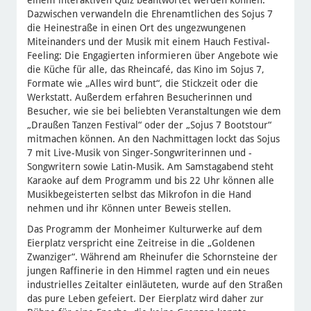
einem interaktiven Quiz beantwortet werden können.
Dazwischen verwandeln die Ehrenamtlichen des Sojus 7
die Heinestraße in einen Ort des ungezwungenen
Miteinanders und der Musik mit einem Hauch Festival-
Feeling: Die Engagierten informieren über Angebote wie
die Küche für alle, das Rheincafé, das Kino im Sojus 7,
Formate wie „Alles wird bunt“, die Stickzeit oder die
Werkstatt. Außerdem erfahren Besucherinnen und
Besucher, wie sie bei beliebten Veranstaltungen wie dem
„Draußen Tanzen Festival“ oder der „Sojus 7 Bootstour“
mitmachen können. An den Nachmittagen lockt das Sojus
7 mit Live-Musik von Singer-Songwriterinnen und -
Songwritern sowie Latin-Musik. Am Samstagabend steht
Karaoke auf dem Programm und bis 22 Uhr können alle
Musikbegeisterten selbst das Mikrofon in die Hand
nehmen und ihr Können unter Beweis stellen.
Das Programm der Monheimer Kulturwerke auf dem
Eierplatz verspricht eine Zeitreise in die „Goldenen
Zwanziger“. Während am Rheinufer die Schornsteine der
jungen Raffinerie in den Himmel ragten und ein neues
industrielles Zeitalter einläuteten, wurde auf den Straßen
das pure Leben gefeiert. Der Eierplatz wird daher zur