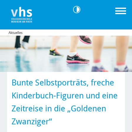
Aktuelles
Bunte Selbstporträts, freche
Kinderbuch-Figuren und eine
Zeitreise in die „Goldenen
Zwanziger“