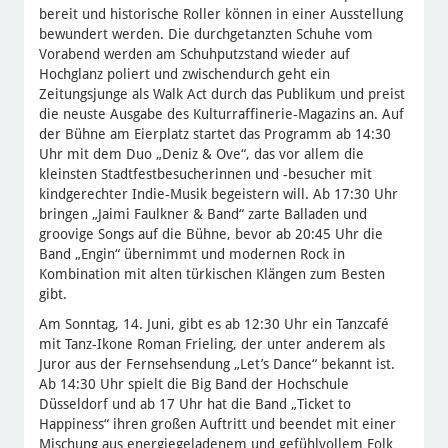
bereit und historische Roller können in einer Ausstellung
bewundert werden. Die durchgetanzten Schuhe vom
Vorabend werden am Schuhputzstand wieder auf
Hochglanz poliert und zwischendurch geht ein
Zeitungsjunge als Walk Act durch das Publikum und preist
die neuste Ausgabe des Kulturraffinerie-Magazins an. Auf
der Bühne am Eierplatz startet das Programm ab 14:30
Uhr mit dem Duo „Deniz & Ove“, das vor allem die
kleinsten Stadtfestbesucherinnen und -besucher mit
kindgerechter Indie-Musik begeistern will. Ab 17:30 Uhr
bringen „Jaimi Faulkner & Band“ zarte Balladen und
groovige Songs auf die Bühne, bevor ab 20:45 Uhr die
Band „Engin“ übernimmt und modernen Rock in
Kombination mit alten türkischen Klängen zum Besten
gibt.
Am Sonntag, 14. Juni, gibt es ab 12:30 Uhr ein Tanzcafé
mit Tanz-Ikone Roman Frieling, der unter anderem als
Juror aus der Fernsehsendung „Let’s Dance“ bekannt ist.
Ab 14:30 Uhr spielt die Big Band der Hochschule
Düsseldorf und ab 17 Uhr hat die Band „Ticket to
Happiness“ ihren großen Auftritt und beendet mit einer
Mischung aus energiegeladenem und gefühlvollem Folk