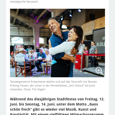
nostalgische Karussell.
Tanzbegeisterte Erwachsene dürfen sich auf das Tanzcafé mit Roman
Frieling freuen, der schon in der Fernsehshow „Let’s Dance“ als Juror
mitwirkte. Fotos: Tim Kögler
Während des diesjährigen Stadtfestes von Freitag, 12.
Juni, bis Sonntag, 14. Juni, unter dem Motto „Gans
schön frech“ gibt es wieder viel Musik, Kunst und
Kreativität. Mit einem vielfältigen Mitmachprogramm