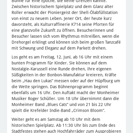
Bühne für eine Epoche, die keine Grenzen kannte.
Zwischen historischem Spielplatz und dem Glanz alter
Roller erwacht der Pioniergeist der Shell-Ölabfüllstation
von einst zu neuem Leben. Jener Ort, der heute kurz
davorsteht, als Kulturraffinerie K714 seine Pforten für
eine glanzvolle Zukunft zu öffnen. Besucherinnen und
Besucher lassen sich vom Rhythmus mitreißen, wenn die
Drehorgel erklingt und können sich beim großen Tanzcafé
mit Schwung und Eleganz auf dem Parkett drehen.
Los geht es am Freitag, 12. Juni, ab 16 Uhr mit einem
bunten Programm für Kinder. Sie können auf dem
Nostalgie-Karussell eine Runde drehen, ihre eigenen
Süßigkeiten in der Bonbon-Manufaktur kreieren, Kräfte
beim „Hau den Lukas“ messen oder auf der Hüpfburg um
die Wette springen. Das Bühnenprogramm beginnt
ebenfalls um 16 Uhr. Den Auftakt macht der Monheimer
Musiker Roger Schüller. Um 18 Uhr übernimmt dann die
Monheimer Band „Blues Cats“ und von 21 bis 22 Uhr
spielt die Krefelder Indie-Band „Crimson Bloom“.
Weiter geht es am Samstag ab 10 Uhr mit dem
historischen Spielplatz. Ab 11:30 Uhr bis zum Ende des
Stadtfestes stehen auch Hochfahrräder zum Ausprobieren