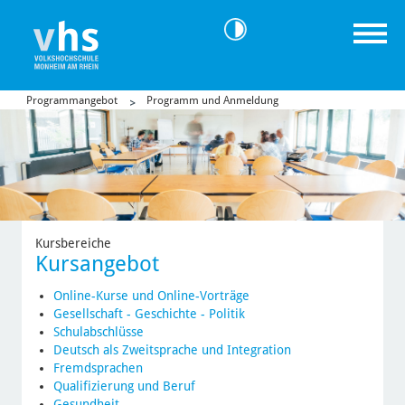
Programmangebot
Programm und Anmeldung
Kursbereiche
Kursangebot
Online-Kurse und Online-Vorträge
Gesellschaft - Geschichte - Politik
Schulabschlüsse
Deutsch als Zweitsprache und Integration
Fremdsprachen
Qualifizierung und Beruf
Gesundheit