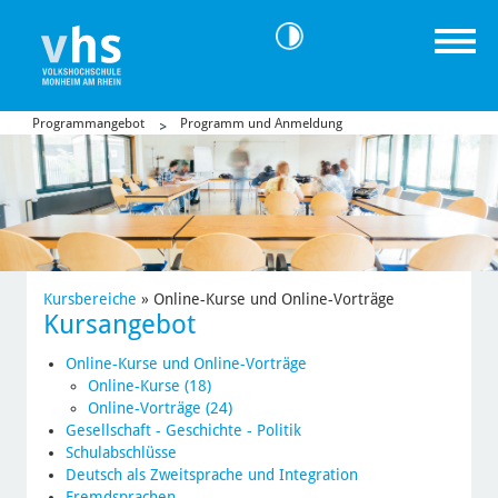
Programmangebot
Programm und Anmeldung
Kursbereiche
»
Online-Kurse und Online-Vorträge
Kursangebot
Online-Kurse und Online-Vorträge
Online-Kurse (18)
Online-Vorträge (24)
Gesellschaft - Geschichte - Politik
Schulabschlüsse
Deutsch als Zweitsprache und Integration
Fremdsprachen