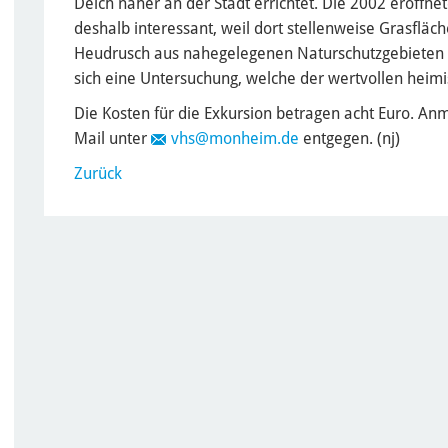
Deich näher an der Stadt errichtet. Die 2002 eröffn
deshalb interessant, weil dort stellenweise Grasflä
Heudrusch aus nahegelegenen Naturschutzgebieten 
sich eine Untersuchung, welche der wertvollen heim
Die Kosten für die Exkursion betragen acht Euro. A
Mail unter
vhs
@monheim.de
entgegen. (nj)
Zurück