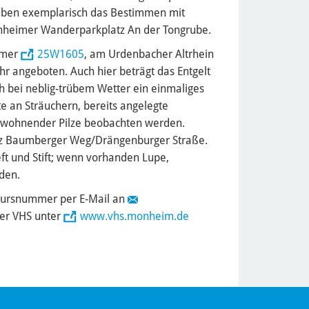
 üben exemplarisch das Bestimmen mit
nheimer Wanderparkplatz An der Tongrube.
mmer
25W1605
, am Urdenbacher Altrhein
hr angeboten. Auch hier beträgt das Entgelt
ch bei neblig-trübem Wetter ein einmaliges
te an Sträuchern, bereits angelegte
ewohnender Pilze beobachten werden.
tz Baumberger Weg/Drängenburger Straße.
eft und Stift; wenn vorhanden Lupe,
den.
Kursnummer per E-Mail an
der VHS unter
www.vhs.monheim.de