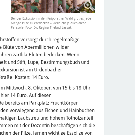
Bei der Exkursion in den Knipprather Wald gibt es jede
Menge Pilze zu entdecken – vielleicht ja auch diese
Parasole. Foto: Dr. Regina-Thebud-Lassak
ährstoffen versorgt durch regelmäßige
e Blüte von Abermillionen wilder
 ihren zartlila Blüten bedecken. Wenn
heft und Stift, Lupe, Bestimmungsbuch und
 Exkursion ist am Urdenbacher
aße. Kosten: 14 Euro.
am Mittwoch, 8. Oktober, von 15 bis 18 Uhr.
 hier 14 Euro. Auf dieser
 bereits am Parkplatz Fruchtkörper
in den vorwiegend aus Eichen und Hainbuchen
haltigen Laubstreu und hohem Totholzanteil
ammen mit der Dozentin beschäftigen sich die
en der Pilze, lernen wichtige Esspilze von