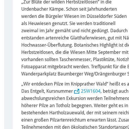
„Zur Blüte der wilden Herbstzeitlosen“ in die
Urdenbacher Kämpe. Schon seit Jahrhunderten
werden die Bürgeler Wiesen im Düsseldorfer Süden
als Heuwiesen genutzt. Sie werden traditionell
zweimal im Jahr gemäht und nicht gedüngt. Dadurch
entstanden artenreiche Glatthaferwiesen, gut mit N
Hochwasser-Überflutung. Botanisches Highlight ist di
Herbstzeitlosen, die die Wiesen Mitte September mit
vorhanden sollten Taschenmesser, Plastiktüte, Notiz
Fotoapparat mitgebracht werden. Treffpunkt für die
Wanderparkplatz Baumberger Weg/Drängenburger Str
„Wir entdecken Pilze im Knipprather Wald“ heißt es 
Das Entgelt, Kursnummer
25W1604
, beträgt auch
abwechslungsreichen Exkursion werden Teilnehmende
höherer Pilze an Totholz begegnen. Weiter geht es 
bestehenden Hartholzauewald, der mit seinem reich
einen großen Pilzartenreichtum erwarten lässt. Zus
Teilnehmenden mit den ökologischen Standortansprüch