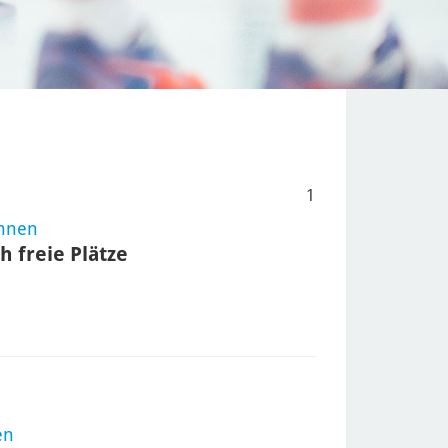
1
innen
h freie Plätze
en